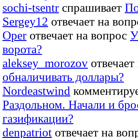
sochi-tsentr
спрашивает
По
Sergey12
отвечает на воп
Oper
отвечает на вопрос
У
ворота?
aleksey_morozov
отвечает
обналичивать доллары?
Nordeastwind
комментируе
Раздольном. Начали и бро
газификации?
denpatriot
отвечает на во