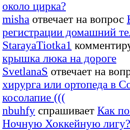
около цирка?
misha
отвечает на вопрос
регистрации домашний т
StarayaTiotka1
комментиру
крышка люка на дороге
SvetlanaS
отвечает на воп
хирурга или ортопеда в С
косолапие (((
nbuhfy
спрашивает
Как по
Ночную Хоккейную лигу