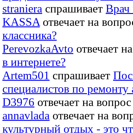
straniera
спрашивает
Врач 
KASSA
отвечает на вопр
классника?
PerevozkaAvto
отвечает н
в интернете?
Artem501
спрашивает
Пос
специалистов по ремонту
D3976
отвечает на вопро
annavlada
отвечает на во
культурный отдых - это ч