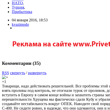
НАТО
,
Турция
,
Прибалтика
04 января 2016, 18:53
kvazimodo
Комментарии (
35
)
RSS
свернуть
/
развернуть
+1
Товарищи, надо действовать решительней. Все проблемы этой 
взять проливы под контроль, не отогнали турок от проливов, 
вступить в Европу в самом конце войны и захватить страны за
нерешительности Хрущева мы фактически сдали Кубу и убрал
создавайте нестабильность вокруг ОПЕК. Наводите свой поряд
С-400. Не сидите ровно, в надежде, что они одумаются, они и