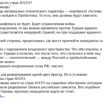
других стран НАТО?
омощь?
щь материально технического характера — перебросят системы
то войдем в Прибалтику. То есть, они должны будут взвесить:
конфликта не будет. Будет ограниченная война.
 вооружения, то мы можем применить против Турции ядерное
осуществляется неядерной страной, но при поддержке ядерного
оей стороны, предположил, где могут произойти инциденты со
х с нарушением воздушного пространства. Что обусловлено, в
 Однако я полагаю, что после того, что случилось в небе над
ликт — гипотетический — между Россией и прибалтийскими
не может.
держать вооруженные силы РФ, там нет.
 для развертывания одной-двух бригад. Но в условиях
илы стран НАТО.
овиях никто из стран НАТО на серьезное обострение ситуации
чили разрешение сбивать российские самолеты. Вот подобное
Однако, крупных инцидентов ждать не стоит.
k...