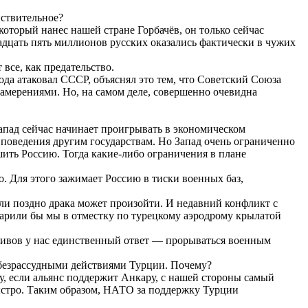
йствительное?
который нанес нашей стране Горбачёв, он только сейчас
двадцать пять миллионов русских оказались фактически в чужих
все, как предательство.
года атаковал СССР, объяснял это тем, что Советский Союза
намерениями. Но, на самом деле, совершенно очевидна
апад сейчас начинает проигрывать в экономическом
поведения другим государствам. Но Запад очень ограниченно
шить Россию. Тогда какие-либо ограничения в плане
о. Для этого зажимает Россию в тиски военных баз,
 или поздно драка может произойти. И недавний конфликт с
ударили бы мы в отместку по турецкому аэродрому крылатой
роливов у нас единственный ответ — прорываться военным
 безрассудными действиями Турции. Почему?
у, если альянс поддержит Анкару, с нашей стороны самый
ыстро. Таким образом, НАТО за поддержку Турции