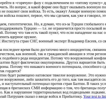
перейти в «горячую» фазу с подключением по «пятому пункту» 
ить. Но вопрос, в какой форме они будут оказывать военную п
и не пошлют свои войска. То есть, окажут Анкаре военную помо
ои войска пошлют, первое, что мы сделаем, как уже я говорил, э
ем, гипотетически. Но, я думаю, что из-за Турции глобального 
и поддерживать Турцию — т.е. не ограничится просто посылкой
. Потому что там есть такой пункт, что если нападение на нас 
менить ядерное оружие.
Института стран СНГ, военный эксперт Владимир Евсеев, со св
а последнее время было достаточно много инцидентом, связанны
ством, как военной, так и гражданской авиации в этом регионе.
я к подобного рода инцидентам. Потому что вооруженный конф
Балтии будут фактически оккупированы. Других вариантов быть 
тороны. Потому что никакого военного потенциала, способного с
ак гордятся?
лтии будет размещено натовское тяжелое вооружение. Это нужно
е вооружение, либо захватить его до того, как там высадятся с
 и наступательный потенциал против стран Балтии. В таких усл
змещая в британских СМИ информацию о том, что британцы полу
. Как и нарушение территориальных вод подводными лодками. 
олай Патрушев сказал о вводе войск в Прибалтику.
Your text to lin