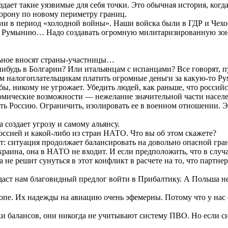
дает такие уязвимые для себя точки. Это обычная история, когда
оборону по новому периметру границ.
нии в период «холодной войны». Наши войска были в ГДР и Чехо
 Румынию… Надо создавать огромную милитаризированную зону.
ьное вносят страны-участницы…
нибудь в Болгарии? Или итальянцам с испанцами? Все говорят, 
м налогоплательщикам платить огромные деньги за какую-то Ру
бы, никому не угрожает. Убедить людей, как раньше, что россий
номические возможности — нежелание значительной части насел
ть Россию. Ограничить, изолировать ее в военном отношении. Эт
 создает угрозу и самому альянсу.
сией и какой-либо из стран НАТО. Что вы об этом скажете?
 ситуация продолжает балансировать на довольно опасной грани
раина, она в НАТО не входит. И если предположить, что в случ
не решит сунуться в этот конфликт в расчете на то, что партне
 даст нам благовидный предлог войти в Прибалтику. А Польша не
опе. Их надежды на авиацию очень эфемерны. Потому что у нас 
и балансов, они никогда не учитывают систему ПВО. Но если с