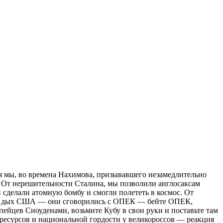
я мы, во времена Нахимова, призывавшего незамедлительно
. От нерешительности Сталина, мы позволили англосаксам
и сделали атомную бомбу и смогли полететь в космос. От
 под дых США — они сговорились с ОПЕК — бейте ОПЕК,
ейцев Сноуденами, возьмите Кубу в свои руки и поставьте там
х ресурсов и национальной гордости у великороссов — реакция