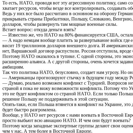
То есть, НАТО, проводя вот эту агрессивную политику, само соз
хватает ресурсов, чтобы везде все контролировать, создавать 
Ведь у них все было рассчитано в основном на оборону Герма
прикрывать страны Прибалтики, Польшу, Словакию, Венгрию,
долларов, чтобы развернуть там мощные военные силы.
Встает вопрос: откуда деньги взять?
— Известно же, что НАТО на 80% финансируется США, остал
— А надо немцам вообще платить за развертывание войск где-
висит 19 триллионов долларов внешнего долга. И американски
нет, Варшавский договор распустили. Россия отступила, вроде 
Поэтому НАТО оказалось в тупике. С одной стороны, это эко
расширению альянса. А с другой стороны, очень хочется задави
амбициям.
Так что политика НАТО, безусловно, создает нам угрозу. Но она
— Американцы прогнозируют стычку в будущем году между Рос
— Думаю, реально возможен конфликт с Турцией. Вопросов нет:
страной я пока не вижу возможности конфликта. Потому что Ук
это не будет конфликтом со страной НАТО. Если только Польша 
решение Польшу не поддерживать в этой ситуации.
Опять-таки, если Польша втянется в конфликт на Украине, это
будет быстро разгромлена.
Вообще, у НАТО нет ресурсов с нами воевать в Восточной Евр
просто выбьют всю авиацию НАТО. И чем они будут воевать?
Поэтому когда западные экспертные группы делают свои оценк
чем у нас. А тем более в Восточной Европе.