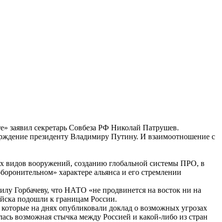
те» заявил секретарь Совбеза РФ Николай Патрушев.
верждение президенту Владимиру Путину. И взаимоотношение с
 видов вооружений, созданию глобальной системы ПРО, в
оборонительном» характере альянса и его стремлении
лу Горбачеву, что НАТО «не продвинется на восток ни на
ойска подошли к границам России.
 которые на днях опубликовали доклад о возможных угрозах
лась возможная стычка между Россией и какой-либо из стран