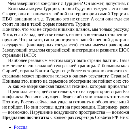
— Чем завершится конфликт с Турцией? Он может, допустим, 
— Если мы атакуем Турцию, то они будут вынуждены его включ
Скорее, они ограничатся войной на территории самой Турции 
ПВО, авиацию и т. д. Турцию это не спасет. А если они туда св
стоит ли им в такой форме помогать Турции.
Понятно, что мы не строим никаких планов, мы только рассужда
Хотя, если Запад, действительно, начнет в военном отношени
оружие. Что, кстати, санкционируется нашей военной доктриной
государства (или ядерных государств), то мы имеем право при
Заведующий отделом евразийской интеграции и развития ШОС 
странами НАТО:
— Наиболее реальным местом могут быть страны Балтии. Там з
том числе очень сложной географией границы. И большим количе
Сирией, страны Балтии будут еще более осторожно относитьс
странами может привести только к одному результату. Страны 
Понимая это, никто на серьезное обострение не пойдет с их с
— А как же американская тяжелая техника, который прибалты т
— Предполагается, действительно, что на территории стран Ба
конфликта Россия вынуждена будет либо уничтожить это тяжело
Поэтому Россия сейчас вынуждена готовить и оборонительный,
не пойдет. Но они готовы идти на провокации. Например, ра
— возможно. Нарушение воздушного пространства — возможно
Предлагаю посчитать:
Сколько раз секретарь Совбеза РФ Ник
Россия
,