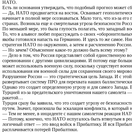
НАТО.
Есть ли основания утверждать, что подобный прогноз может с
— Да, НАТО продвигается на восток. Осваивает геополитическое
начинает в полной мере осознаваться. Мало того, что из-за ег
странах. Возникла еще и смертельная угроза безопасности Рос
По меньшей мере, это была глупость полагать, что западный во
То, что в альянсе любят порассуждать о своих «оборонительных 
якобы готовился напасть на Германию. И здесь то же самое. Н
стратегия НАТО по окружению, а затем и расчленению России
— Но зачем? Объяснение какое-то должно быть всему этому?
— Дело в том, что Россия представляет собой единственную во
соревновании с другими цивилизациями. И потому еще больше 
может использовать военную силу, поскольку существует военн
использования им военной силы для сохранения своего мирово
Разрушение России — это стратегическая цель Запада. И с этой
развертывает систему ПРО для перехвата наших баллистически
Однако это создает определенную угрозу и для самого Запада. 
Турцией из-за предательского уничтожения нашего самолета — 
ракетой…
Турция сразу бы заявила, что это создает угрозу ее безопасн
путем. Значит, произошла бы эскалация конфликта, в которы
— Тем не менее, в инциденте с нашим самолетом реакция НАТ
— Потому, конечно, что НАТО испугалось быть втянутым в реа
логичный ответ — это ввод войск в Прибалтику. И вся Прибал
расплачивается потерей Прибалтики.