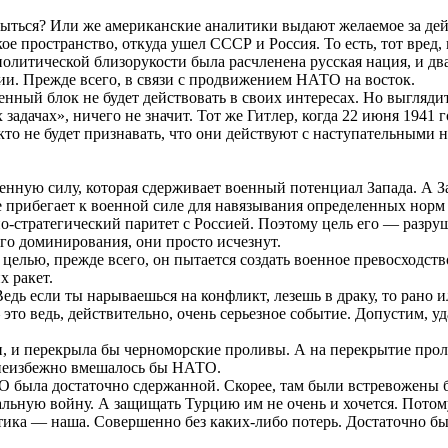
быться? Или же американские аналитики выдают желаемое за де
 пространство, откуда ушел СССР и Россия. То есть, тот вред, 
о политической близорукости была расчленена русская нация, и 
сии. Прежде всего, в связи с продвижением НАТО на восток.
енный блок не будет действовать в своих интересах. Но выглядит 
задачах», ничего не значит. Тот же Гитлер, когда 22 июня 1941 
икто не будет признавать, что они действуют с наступательными 
.
енную силу, которая сдерживает военный потенциал Запада. А З
прибегает к военной силе для навязывания определенных норм 
о-стратегический паритет с Россией. Поэтому цель его — разру
го доминирования, они просто исчезнут.
 целью, прежде всего, он пытается создать военное превосходств
х ракет.
Ведь если ты нарываешься на конфликт, лезешь в драку, то рано
это ведь, действительно, очень серьезное событие. Допустим, 
ости, и перекрыла бы черноморские проливы. А на перекрытие п
й неизбежно вмешалось бы НАТО.
О была достаточно сдержанной. Скорее, там были встревожены
льную войну. А защищать Турцию им не очень и хочется. Потом
тика — наша. Совершенно без каких-либо потерь. Достаточно б