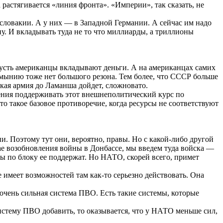
 растягивается «линия фронта». «Империи», так сказать, не
словакии. А у них — в Западной Германии. А сейчас им надо
 И вкладывать туда не то что миллиарды, а триллионы
пусть американцы вкладывают деньги. А на американцах самих
мынию тоже нет большого резона. Тем более, что СССР больше
ская армия до Ламанша дойдет, сложновато.
ения поддерживать этот внешнеполитический курс по
о такое базовое противоречие, когда ресурсы не соответствуют
. Поэтому тут они, вероятно, правы. Но с какой-либо другой
ае возобновления войны в Донбассе, мы введем туда войска —
ры по блоку ее поддержат. Но НАТО, скорей всего, примет
 имеет возможностей там как-то серьезно действовать. Она
очень сильная система ПВО. Есть такие системы, которые
истему ПВО добавить, то оказывается, что у НАТО меньше сил,