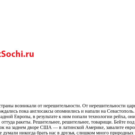
страны возникали от нерешительности. От нерешительности цар
дождались пока англосаксы опомнились и напали на Севастополь
падной Европы, в результате к ним попали технологии рейха, он
и оттуда ракеты. Решительнее, решительнее, товарищи. Бейте
ок на заднем дворе США — в латинской Америке, завалите европ
 не думали никогда брать нас в друзья, слишком много природны