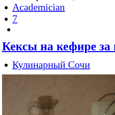
Academician
7
Кексы на кефире за
Кулинарный Сочи