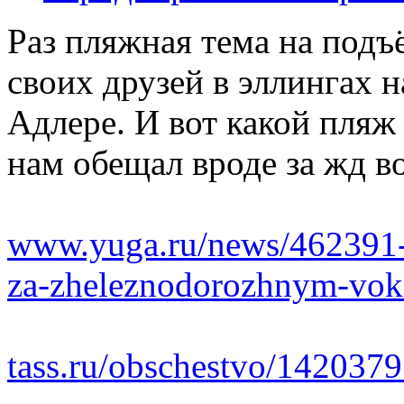
Раз пляжная тема на подъ
своих друзей в эллингах 
Адлере. И вот какой пляж
нам обещал вроде за жд в
www.yuga.ru/news/462391-v
za-zheleznodorozhnym-vok
tass.ru/obschestvo/142037