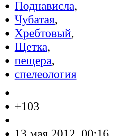
Поднависла
,
Чубатая
,
Хребтовый
,
Щетка
,
пещера
,
спелеология
+103
13 мая 2012, 00:16