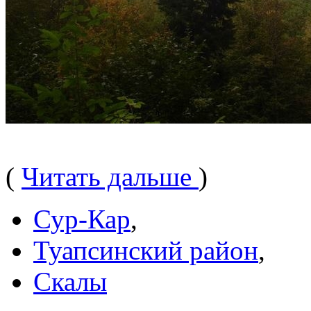
(
Читать дальше
)
Сур-Кар
,
Туапсинский район
,
Скалы