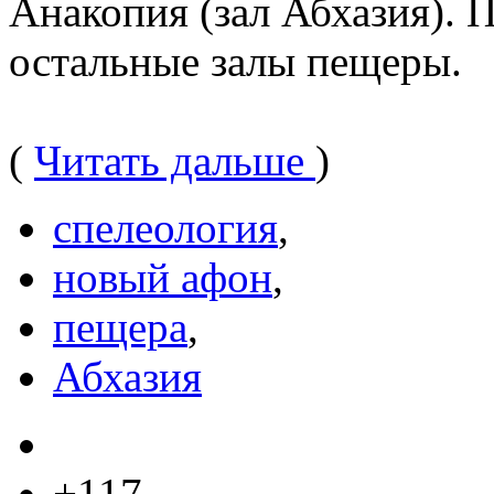
Анакопия (зал Абхазия). 
остальные залы пещеры.
(
Читать дальше
)
спелеология
,
новый афон
,
пещера
,
Абхазия
+117