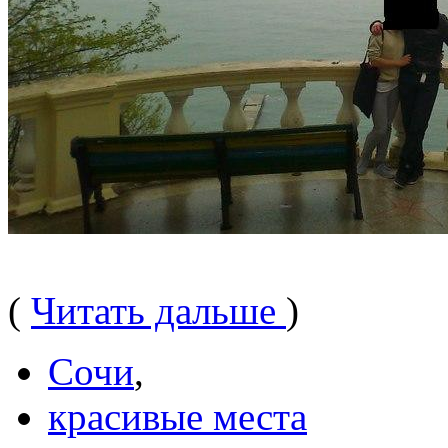
(
Читать дальше
)
Сочи
,
красивые места