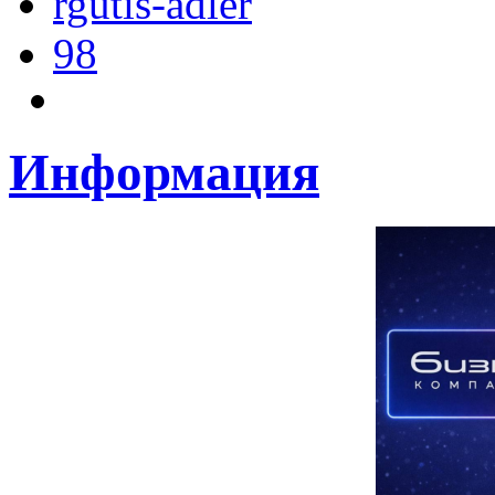
rgutis-adler
98
Информация