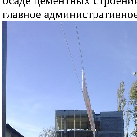
осаде цементных строени
главное административное