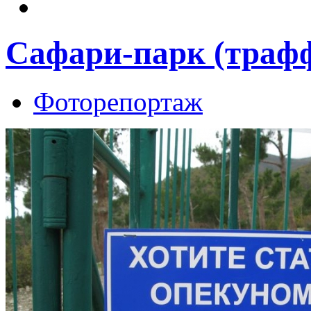
Сафари-парк (траф
Фоторепортаж