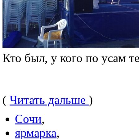
Кто был, у кого по усам те
(
Читать дальше
)
Сочи
,
ярмарка
,