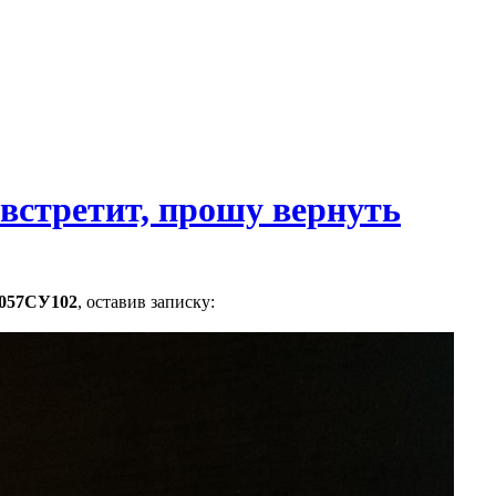
встретит, прошу вернуть
057СУ102
, оставив записку: