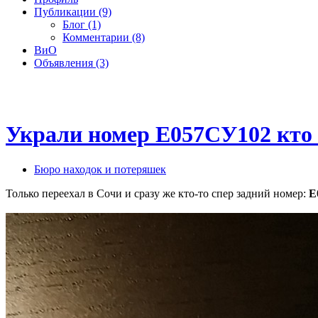
Публикации (9)
Блог (1)
Комментарии (8)
ВиО
Объявления (3)
Украли номер Е057СУ102 кто 
Бюро находок и потеряшек
Только переехал в Сочи и сразу же кто-то спер задний номер:
Е