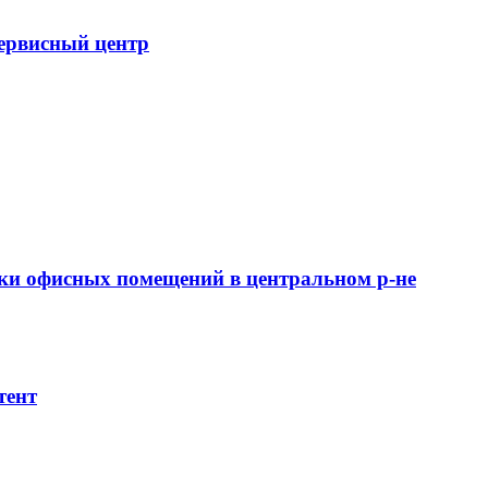
сервисный центр
ки офисных помещений в центральном р-не
тент