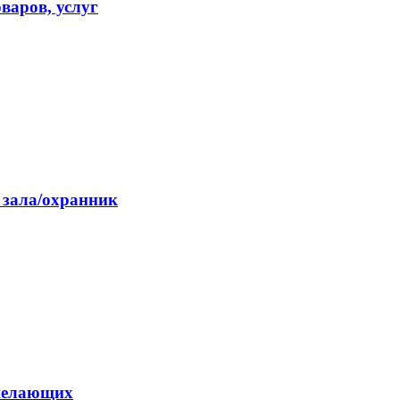
варов, услуг
 зала/охранник
 желающих