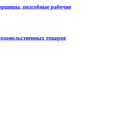
орщицы, подсобные рабочие
одовольственных товаров