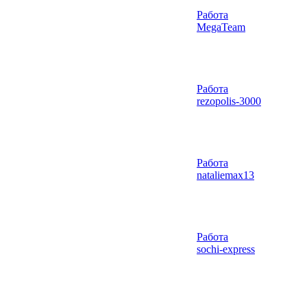
Работа
MegaTeam
Работа
rezopolis-3000
Работа
nataliemax13
Работа
sochi-express