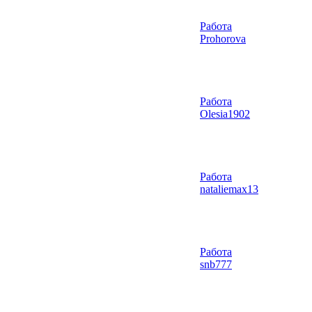
Работа
Prohorova
Работа
Olesia1902
Работа
nataliemax13
Работа
snb777