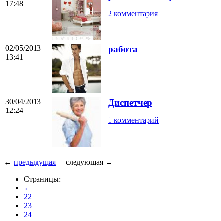
17:48
2 комментария
02/05/2013
работа
13:41
30/04/2013
Диспетчер
12:24
1 комментарий
←
предыдущая
следующая →
Страницы:
←
22
23
24