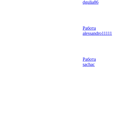
dgulia86
Работа
alessandro11111
Работа
sachac