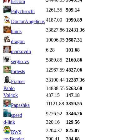
listcom
1261.55
509.14
Palychsochi
4187.00
1990.89
DoctorAngelicus
33827.86
12431.36
hinds
10006.95
3687.31
dragon
6.28
101.68
markovdn
5889.85
2160.86
sergio-vs
12967.59
4827.06
fortests
33100.44
12287.36
Framer
Pablo
14838.55
5263.60
Vol4ok
437.15
147.18
11121.88
3859.55
Papashka
9276.52
3346.26
speed
d-link
320.16
129.56
2204.37
825.07
RWS
tovBender
790.41
284.68