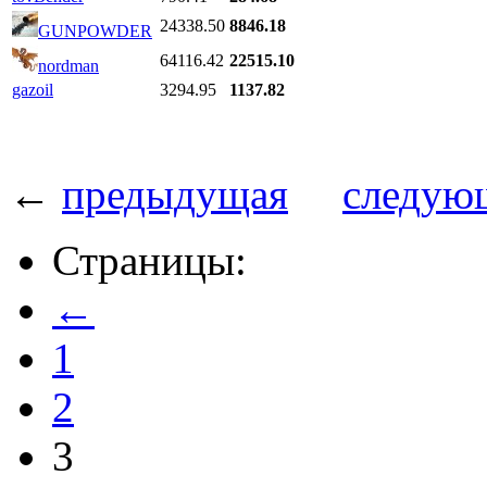
24338.50
8846.18
GUNPOWDER
64116.42
22515.10
nordman
gazoil
3294.95
1137.82
←
предыдущая
следую
Страницы:
←
1
2
3