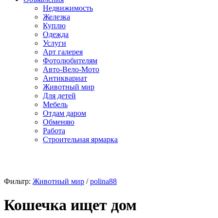
Недвижимость
Железка
Куплю
Одежда
Услуги
Арт галерея
Фотолюбителям
Авто-Вело-Мото
Антиквариат
Животный мир
Для детей
Мебель
Отдам даром
Обменяю
Работа
Строительная ярмарка
Фильтр:
Животный мир
/
polina88
Кошечка ищет дом