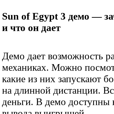
Sun of Egypt 3 демо — 
и что он дает
Демо дает возможность ра
механиках. Можно посмот
какие из них запускают бо
на длинной дистанции. Вс
деньги. В демо доступны 
вывода выигрышей.