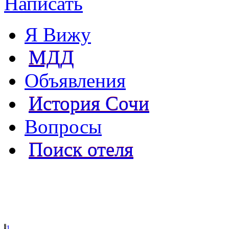
Написать
Я Вижу
МДД
Объявления
История Сочи
Вопросы
Поиск отеля
1