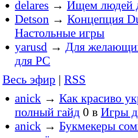
delares
→
Ищем людей 
Detson
→
Концепция D
Настольные игры
yarusd
→
Для желающих
для PC
Весь эфир
|
RSS
anick
→
Как красиво ук
полный гайд
0
в
Игры д
anick
→
Букмекеры сом