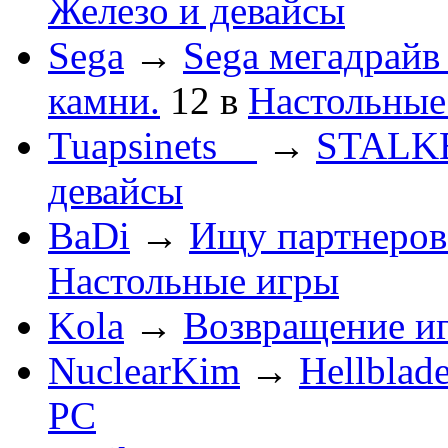
Железо и девайсы
Sega
→
Sega мегадрайв
камни.
12
в
Настольные
Tuapsinets__
→
STALKE
девайсы
BaDi
→
Ищу партнеров
Настольные игры
Kola
→
Возвращение иг
NuclearKim
→
Hellblade
PC