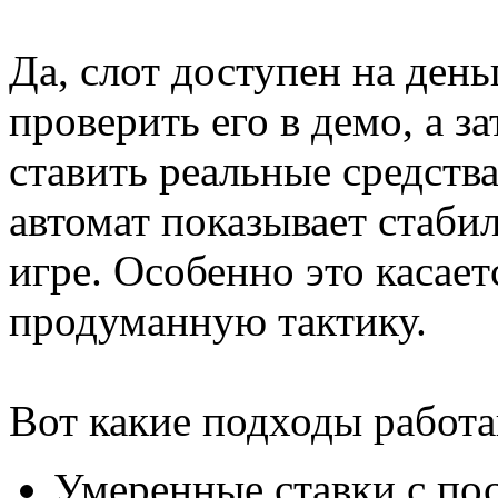
Да, слот доступен на ден
проверить его в демо, а 
ставить реальные средств
автомат показывает стаби
игре. Особенно это касает
продуманную тактику.
Вот какие подходы работа
Умеренные ставки с по