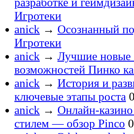
разработке и геймдизай
Игротеки
anick
→
Осознанный по
Игротеки
anick
→
Лучшие новые 
возможностей Пинко ка
anick
→
История и раз
ключевые этапы роста
anick
→
Онлайн-казино 
стилем — обзор Pinco
0