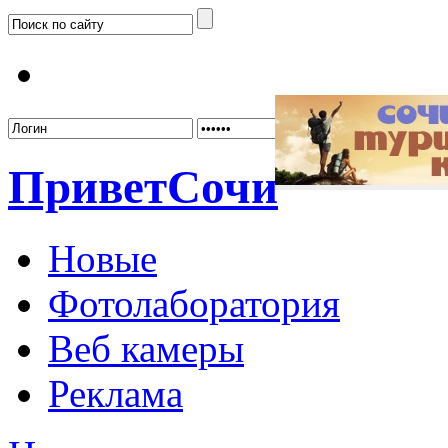
Забыл
Привет
Сочи
Новые
Фотолаборатория
Веб камеры
Реклама