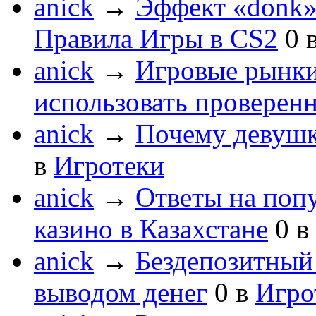
anick
→
Эффект «donk
Правила Игры в CS2
0
anick
→
Игровые рынки
использовать проверен
anick
→
Почему девушк
в
Игротеки
anick
→
Ответы на поп
казино в Казахстане
0
в
anick
→
Бездепозитный 
выводом денег
0
в
Игро