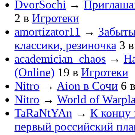
DvorSochi
→
Приглашаю
2
в
Игротеки
amortizator11
→
Забыты
классики, резиночка
3
academician_chaos
→
Н
(Online)
19
в
Игротеки
Nitro
→
Aion в Сочи
6
Nitro
→
World of Warpl
TaRaNtYAn
→
К концу 
первый российский пл