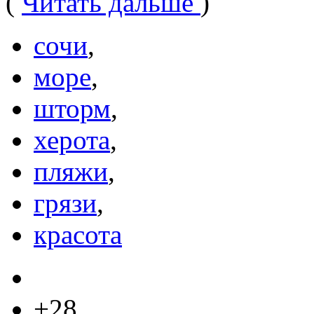
(
Читать дальше
)
сочи
,
море
,
шторм
,
херота
,
пляжи
,
грязи
,
красота
+28