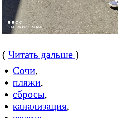
(
Читать дальше
)
Сочи
,
пляжи
,
сбросы
,
канализация
,
септик
,