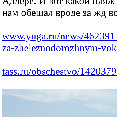
Адлере. И вот какой пляж
нам обещал вроде за жд в
www.yuga.ru/news/462391-v
za-zheleznodorozhnym-vok
tass.ru/obschestvo/142037