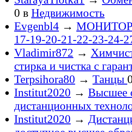
0
в
Недвижимость
Evgenbl4
→
МОНИТОРЫ 
17-19-20-21-22-23-24-
Vladimir872
→
Химчист
стирка и чистка с гаран
Terpsihora80
→
Танцы
Institut2020
→
Высшее 
дистанционных технол
Institut2020
→
Дистанц