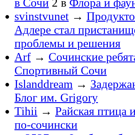
в Сочи
2
в
Флора и фау
svinstvunet
→
Продукто
Адлере стал пристанище
проблемы и решения
Arf
→
Сочинские ребят
Спортивный Сочи
Islanddream
→
Задержа
Блог им. Grigory
Tihii
→
Райская птица 
по-cочински