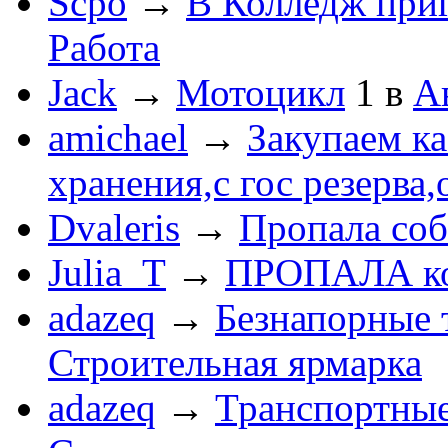
Scpo
→
В Колледж при
Работа
Jack
→
Мотоцикл
1
в
А
amichael
→
Закупаем к
хранения,с гос резерва,
Dvaleris
→
Пропала соб
Julia_T
→
ПРОПАЛА к
adazeq
→
Безнапорные 
Строительная ярмарка
adazeq
→
Транспортные