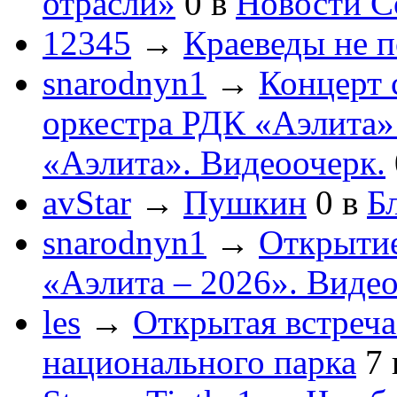
отрасли»
0
в
Новости С
12345
→
Краеведы не 
snarodnyn1
→
Концерт 
оркестра РДК «Аэлита
«Аэлита». Видеоочерк.
avStar
→
Пушкин
0
в
Бл
snarodnyn1
→
Открытие
«Аэлита – 2026». Видео
les
→
Открытая встреча
национального парка
7