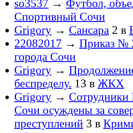
so3537
→
Футбол, объ
Спортивный Сочи
Grigory
→
Сансара
2
в
22082017
→
Приказ № 
города Сочи
Grigory
→
Продолжени
беспределу.
13
в
ЖКХ
Grigory
→
Сотрудники 
Сочи осуждены за сов
преступлений
3
в
Крим