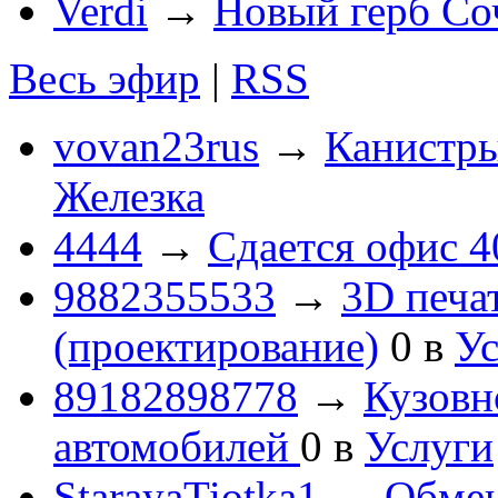
Verdi
→
Новый герб Со
Весь эфир
|
RSS
vovan23rus
→
Канистры
Железка
4444
→
Сдается офис 4
9882355533
→
3D печа
(проектирование)
0
в
Ус
89182898778
→
Кузовн
автомобилей
0
в
Услуги
StarayaTiotka1
→
Обмен