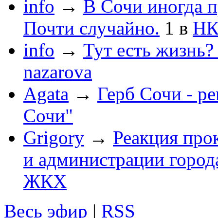
info
→
В Сочи иногда п
Почти случайно.
1
в
НК
info
→
Тут есть жизнь?
nazarova
Agata
→
Герб Сочи - р
Сочи"
Grigory
→
Реакция про
и администрации город
ЖКХ
Весь эфир
|
RSS