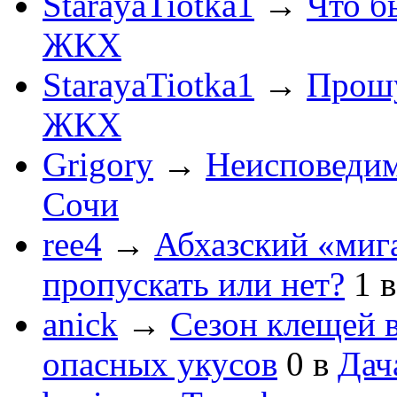
StarayaTiotka1
→
Что б
ЖКХ
StarayaTiotka1
→
Прошу
ЖКХ
Grigory
→
Неисповеди
Сочи
ree4
→
Абхазский «мига
пропускать или нет?
1
anick
→
Сезон клещей в
опасных укусов
0
в
Дач