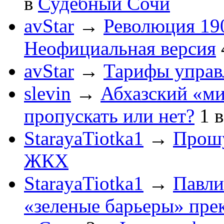
в
Судебный Сочи
avStar
→
Революция 190
Неофициальная версия
avStar
→
Тарифы упра
slevin
→
Абхазский «ми
пропускать или нет?
1
StarayaTiotka1
→
Прошу
ЖКХ
StarayaTiotka1
→
Павли
«зеленые барьеры» пре