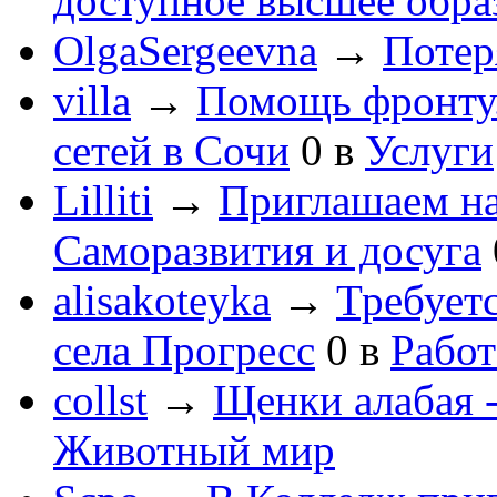
доступное высшее обра
OlgaSergeevna
→
Потеря
villa
→
Помощь фронту
сетей в Сочи
0
в
Услуги
Lilliti
→
Приглашаем на
Саморазвития и досуга
alisakoteyka
→
Требует
села Прогресс
0
в
Работ
collst
→
Щенки алабая -
Животный мир