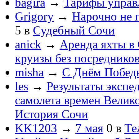
bagira
→
Тарифы управ
Grigory
→
Нарочно не 
5
в
Судебный Сочи
anick
→
Аренда яхты в 
круизы без посреднико
misha
→
С Днём Побед
les
→
Результаты экспе
самолета времен Велик
История Сочи
KK1203
→
7 мая
0
в
Те