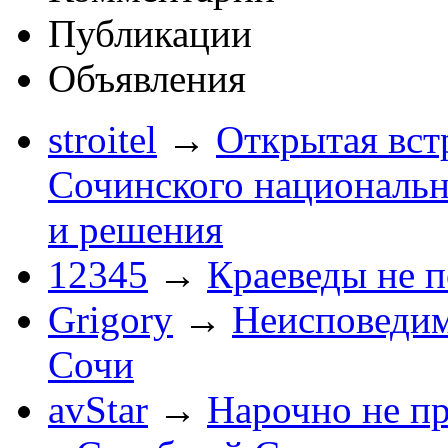
Публикации
Объявления
stroitel
→
Открытая вст
Сочинского национальн
и решения
12345
→
Краеведы не 
Grigory
→
Неисповеди
Сочи
avStar
→
Нарочно не п