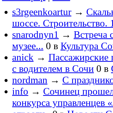
s3rgeenkoartur
→
Скаль
шоссе. Строительство. 
snarodnyn1
→
Встреча 
музее...
0
в
Культура С
anick
→
Пассажирские п
с водителем в Сочи
0
в
nordman
→
С праздник
info
→
Сочинец прошел
конкурса управленцев 